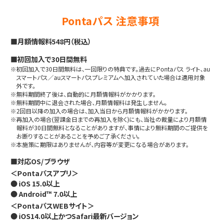
Pontaパス 注意事項
■月額情報料548円（税込）
■初回加入で30日間無料
※初回加入で30日間無料は、一回限りの特典です。過去にPontaパス ライト、au
スマートパス／auスマートパスプレミアムへ加入されていた場合は適用対象
外です。
※無料期間終了後は、自動的に月額情報料がかかります。
※無料期間中に退会された場合、月額情報料は発生しません。
※2回目以降の加入の場合は、加入当日から月額情報料がかかります。
※再加入の場合(翌課金日までの再加入を除く)にも、当社の裁量により月額情
報料が30日間無料となることがありますが、事情により無料期間のご提供を
お断りすることがあることを予めご了承ください。
※本施策に期限はありませんが、内容等が変更になる場合があります。
■対応OS/ブラウザ
＜Pontaパスアプリ＞
● iOS 15.0以上
● Android™ 7.0以上
＜PontaパスWEBサイト＞
● iOS14.0以上かつSafari最新バージョン