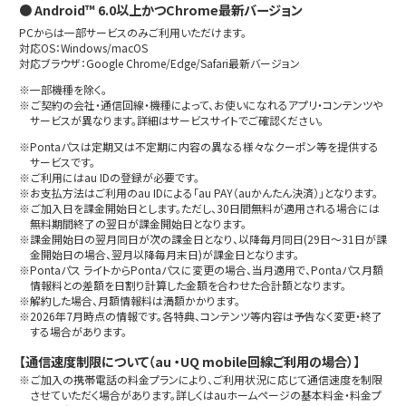
● Android™ 6.0以上かつChrome最新バージョン
PCからは一部サービスのみご利用いただけます。
対応OS：Windows/macOS
対応ブラウザ：Google Chrome/Edge/Safari最新バージョン
※一部機種を除く。
※ご契約の会社・通信回線・機種によって、お使いになれるアプリ・コンテンツや
サービスが異なります。詳細はサービスサイトでご確認ください。
※Pontaパスは定期又は不定期に内容の異なる様々なクーポン等を提供する
サービスです。
※ご利用にはau IDの登録が必要です。
※お支払方法はご利用のau IDによる「au PAY（auかんたん決済）」となります。
※ご加入日を課金開始日とします。ただし、30日間無料が適用される場合には
無料期間終了の翌日が課金開始日となります。
※課金開始日の翌月同日が次の課金日となり、以降毎月同日(29日～31日が課
金開始日の場合、翌月以降毎月末日)が課金日となります。
※Pontaパス ライトからPontaパスに変更の場合、当月適用で、Pontaパス月額
情報料との差額を日割り計算した金額を合わせた合計額となります。
※解約した場合、月額情報料は満額かかります。
※2026年7月時点の情報です。各特典、コンテンツ等内容は予告なく変更・終了
する場合があります。
【通信速度制限について（au ・UQ mobile回線ご利用の場合）】
※ご加入の携帯電話の料金プランにより、ご利用状況に応じて通信速度を制限
させていただく場合があります。詳しくはauホームページの基本料金・料金プ